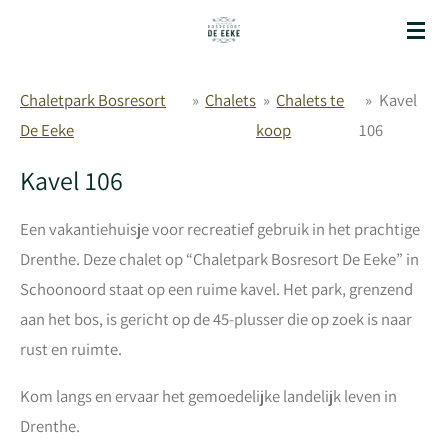
Ga
direct
naar
Chaletpark Bosresort
»
Chalets
»
Chalets te
»
Kavel
de
De Eeke
koop
106
hoofdinhoud
Kavel 106
Een vakantiehuisje voor recreatief gebruik in het prachtige
Drenthe. Deze chalet op “Chaletpark Bosresort De Eeke” in
Schoonoord staat op een ruime kavel. Het park, grenzend
aan het bos, is gericht op de 45-plusser die op zoek is naar
rust en ruimte.
Kom langs en ervaar het gemoedelijke landelijk leven in
Drenthe.