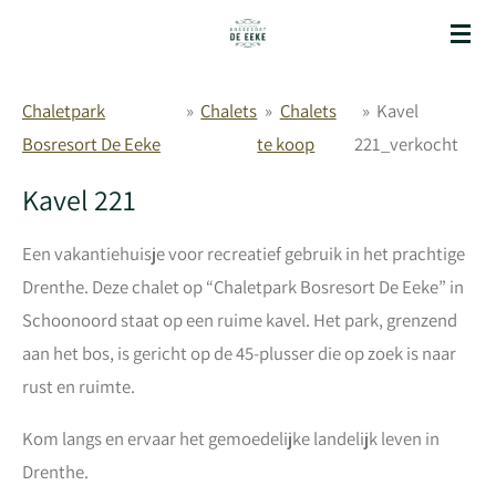
Ga
direct
naar
Chaletpark
»
Chalets
»
Chalets
»
Kavel
de
Bosresort De Eeke
te koop
221_verkocht
hoofdinhoud
Kavel 221
Een vakantiehuisje voor recreatief gebruik in het prachtige
Drenthe. Deze chalet op “Chaletpark Bosresort De Eeke” in
Schoonoord staat op een ruime kavel. Het park, grenzend
aan het bos, is gericht op de 45-plusser die op zoek is naar
rust en ruimte.
Kom langs en ervaar het gemoedelijke landelijk leven in
Drenthe.