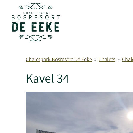
Ga
direct
naar
de
hoofdinhoud
Chaletpark Bosresort De Eeke
»
Chalets
»
Chal
Kavel 34