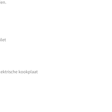
en.
let
lektrische kookplaat